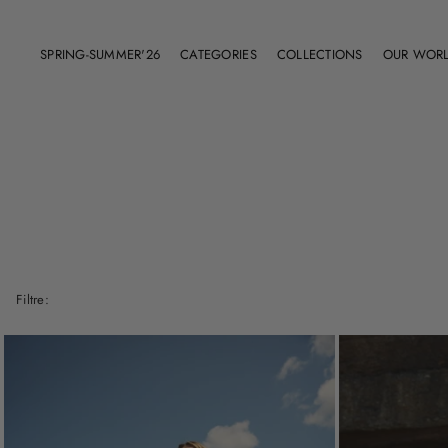
SPRING-SUMMER'26
CATEGORIES
COLLECTIONS
OUR WOR
Shop All
SS'26
Dresses
FW'26
Short & Skirt
SS’25
Coat
FW'25
Jacket
SS'24
Bodysuit
Timeless Collection
Jumpsuit
All Collections
Filtre:
Beachwear