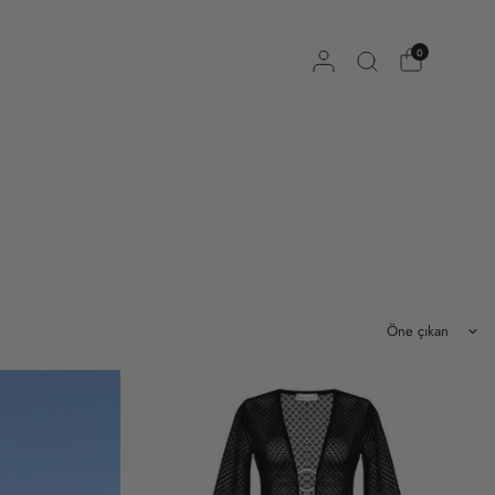
0
Sıralama ölçütü: