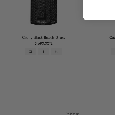
Cecily Black Beach Dress
Cec
5,690.00TL
XS
S
M
Politikalar