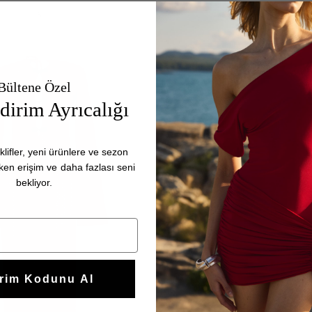
XS
S
M
XS
S
M
Bültene Özel
irim Ayrıcalığı
klifler, yeni ürünlere ve sezon
rken erişim ve daha fazlası seni
bekliyor.
irim Kodunu Al