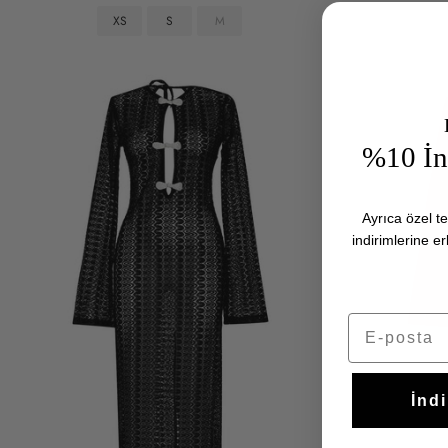
XS
S
M
%10 İnd
Ayrıca özel te
indirimlerine e
E-posta
İnd