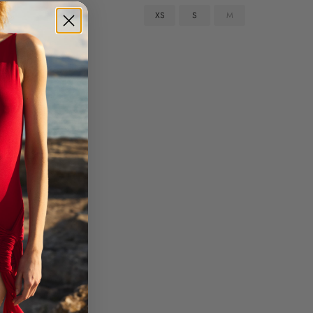
XS
S
M