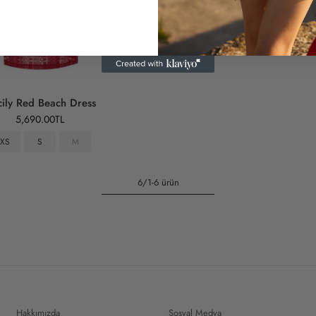
ily Red Beach Dress
5,690.00TL
XS
S
M
6/1-6 ürün
Hakkımızda
Sosyal Medya