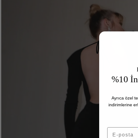
%10 İnd
Ayrıca özel te
indirimlerine e
E-posta