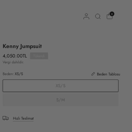
0
Kenny Jumpsuit
4,050.00TL
Tükendi
Vergi dahildir.
Beden:
XS/S
Beden Tablosu
XS/S
S/M
Hızlı Teslimat