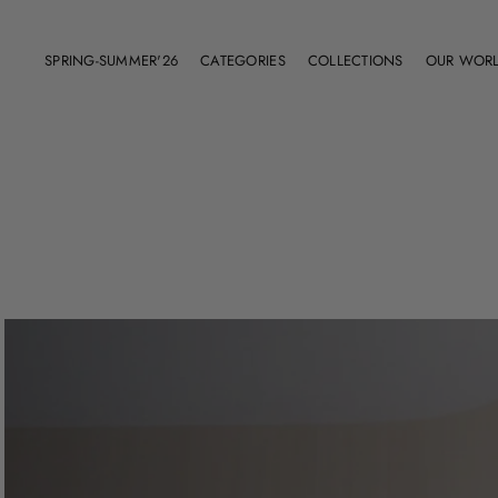
SPRING-SUMMER'26
CATEGORIES
COLLECTIONS
OUR WOR
Shop All
SS'26
Dresses
FW'26
Short & Skirt
SS’25
Coat
FW'25
Jacket
SS'24
Bodysuit
Timeless Collection
Jumpsuit
All Collections
Beachwear