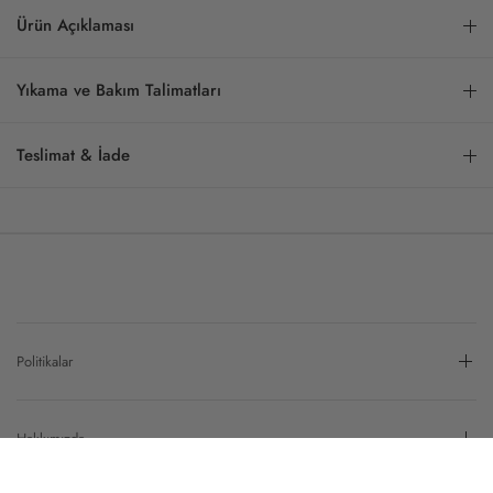
Ürün Açıklaması
Yıkama ve Bakım Talimatları
Teslimat & İade
Politikalar
Hakkımızda