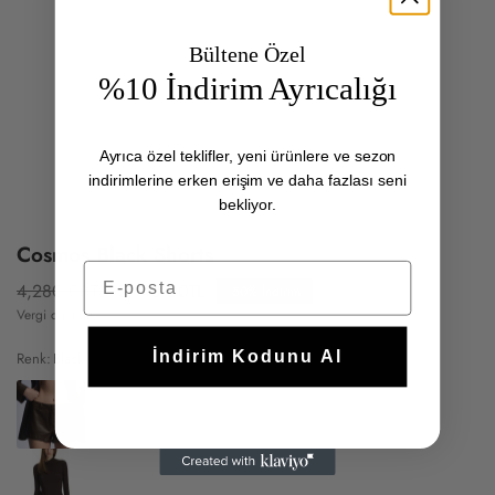
Bültene Özel
%10 İndirim Ayrıcalığı
Ayrıca özel teklifler, yeni ürünlere ve sezon
indirimlerine erken erişim ve daha fazlası seni
bekliyor.
Cosmos Black Shorts
E-posta
4,280.00TL
2,140.00TL
-50% İndirim
Tükendi
Vergi dahildir.
İndirim Kodunu Al
Renk:
Black