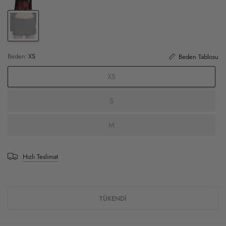
Beden:
XS
Beden Tablosu
XS
S
M
Hızlı Teslimat